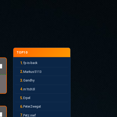
TOP10
1.
fp-is-back
2.
Markus5113
3.
Gandhy
4.
m1tch3l
5.
Erpel
6.
PeterZwegat
7.
Petz.nief