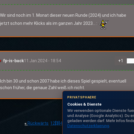
Wir sind noch im 1. Monat dieser neuen Runde (2024) und ich habe
jetzt schon mehr Klicks als im ganzen Jahr 2023... :
fp-is-back
11.Jan.2024 - 18:54
+
1
Ich bin 30 und schon 2007 habe ich dieses Spiel gespielt, eventuell
schon früher, die genaue Zahl weiß ich nicht.
PRIVATSPHAERE
Cookies & Dienste
Wir verwenden optionale Dienste fu
und Analyse (Google Analytics). Du e
geladen werden darf. Mehr Infos finde
«
Rückwärts
1
2
[3]
4
...
134
135
136
Vorwärts
»
Datenschutzerklaerung
.