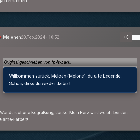
ja niemanden...
Melonen
20.Feb.2024 - 18:52
+
0
Original geschrieben von fp-is-back:
Willkommen zurück, Meloen (Melone), du alte Legende.
Schön, dass du wieder da bist.
Wunderschöne Begrüßung, danke. Mein Herz wird weich, bei den
Game-Farben!