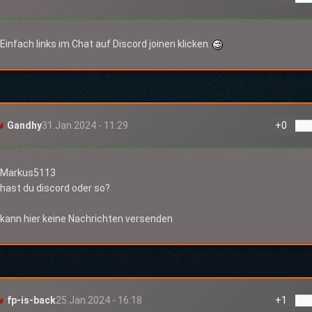
Einfach links im Chat auf Discord joinen klicken.
Gandhy
31.Jan.2024 - 11:29
+
0
Markus5113
hast du discord oder so?
kann hier keine Nachrichten versenden
fp-is-back
25.Jan.2024 - 16:18
+
1