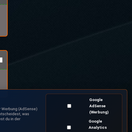
Google
AdSense
er Werbung (AdSense)
(Werbung)
ntscheidest, was
st du in der
Google
Analytics