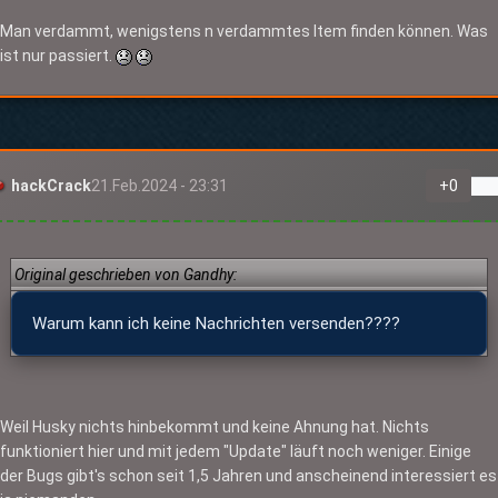
Man verdammt, wenigstens n verdammtes Item finden können. Was
ist nur passiert.
hackCrack
21.Feb.2024 - 23:31
+
0
Original geschrieben von Gandhy:
Warum kann ich keine Nachrichten versenden????
Weil Husky nichts hinbekommt und keine Ahnung hat. Nichts
funktioniert hier und mit jedem "Update" läuft noch weniger. Einige
der Bugs gibt's schon seit 1,5 Jahren und anscheinend interessiert es