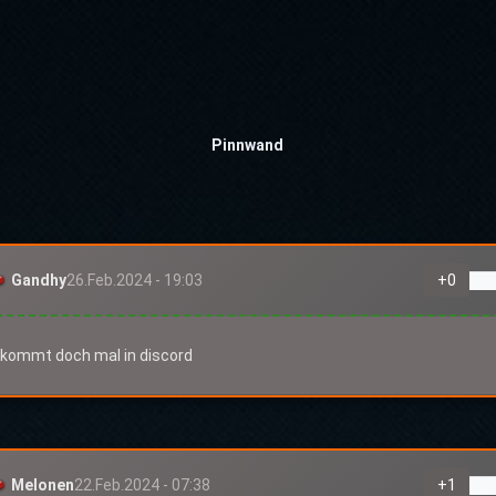
Pinnwand
Gandhy
26.Feb.2024 - 19:03
+
0
kommt doch mal in discord
Melonen
22.Feb.2024 - 07:38
+
1