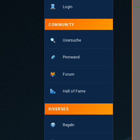
Login
COMMUNITY
Usersuche
Pinnwand
Forum
Hall of Fame
DIVERSES
Regeln