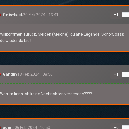
fp-is-back
20.Feb.2024 - 13:41
+
1
Willkommen zurück, Meloen (Melone), du alte Legende. Schön, dass
du wieder da bist.
Gandhy
13.Feb.2024 - 08:56
+
1
Warum kann ich keine Nachrichten versenden????
admin
06.Feb.2024 - 10:50
+
0