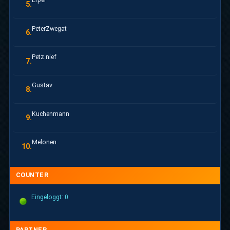
5.
PeterZwegat
6.
Petz.nief
7.
Gustav
8.
Kuchenmann
9.
Melonen
10.
COUNTER
Eingeloggt: 0
PARTNER