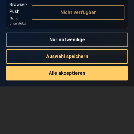
Browser-
Push
Nicht verfügbar
Nicht
unterstützt
Nur notwendige
SERVICE
Auswahl speichern
2014 - 2026 Klick-Game ©
Version 2.3.3
Alle akzeptieren
Beta
Hilfe
Forum
Api
Regeln
Pranger
Roadmap
Impressum
Cookie-Einstellungen