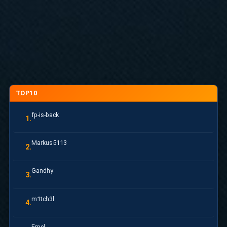
TOP10
fp-is-back
1.
Markus5113
2.
Gandhy
3.
m1tch3l
4.
Erpel