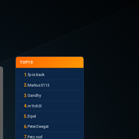
TOP10
1.
fp-is-back
2.
Markus5113
3.
Gandhy
4.
m1tch3l
5.
Erpel
6.
PeterZwegat
7.
Petz.nief