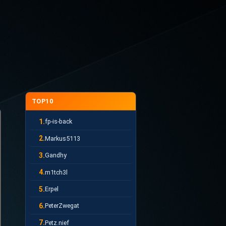
TOP10
1.
fp-is-back
2.
Markus5113
3.
Gandhy
4.
m1tch3l
5.
Erpel
6.
PeterZwegat
7.
Petz.nief