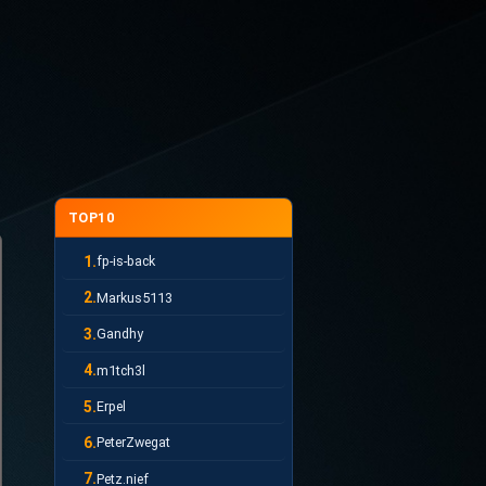
TOP10
1.
fp-is-back
2.
Markus5113
3.
Gandhy
4.
m1tch3l
5.
Erpel
6.
PeterZwegat
7.
Petz.nief