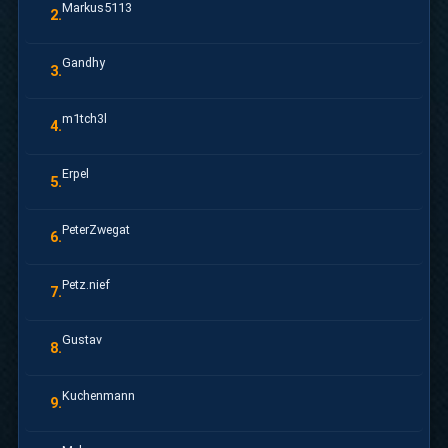
Markus5113
2.
Gandhy
3.
m1tch3l
4.
Erpel
5.
PeterZwegat
6.
Petz.nief
7.
Gustav
8.
Kuchenmann
9.