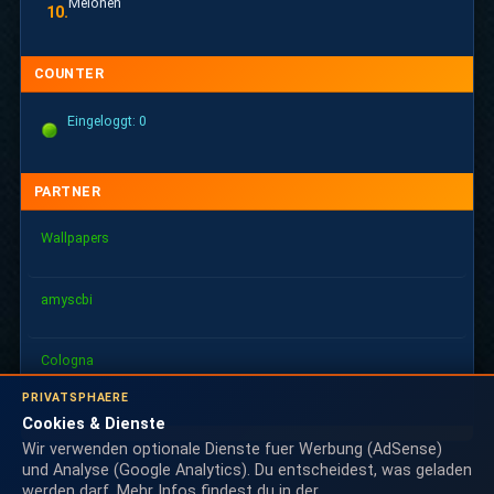
Melonen
10.
COUNTER
Eingeloggt: 0
PARTNER
Wallpapers
amyscbi
Cologna
PRIVATSPHAERE
Cookies & Dienste
Wir verwenden optionale Dienste fuer Werbung (AdSense)
und Analyse (Google Analytics). Du entscheidest, was geladen
werden darf. Mehr Infos findest du in der