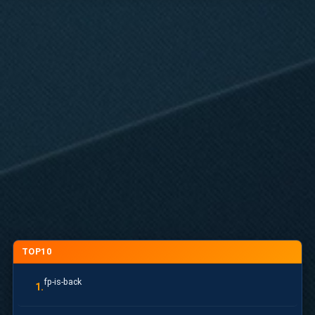
TOP10
fp-is-back
1.