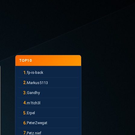
TOP10
1.
fp-is-back
2.
Markus5113
3.
Gandhy
4.
m1tch3l
5.
Erpel
6.
PeterZwegat
7.
Petz.nief